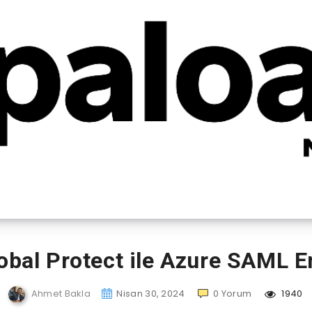
lobal Protect ile Azure SAML 
Ahmet Bakla
Nisan 30, 2024
0
Yorum
1940